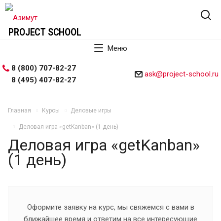
PROJECT SCHOOL
Меню
8 (800) 707-82-27
ask@project-school.ru
8 (495) 407-82-27
Главная
Курсы
Деловые игры
Деловая игра «getKanban» (1 день)
Деловая игра «getKanban»
(1 день)
Оформите заявку на курс, мы свяжемся с вами в
ближайшее время и ответим на все интересующие